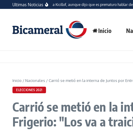
Saltar al contenido
Ultimas Noticias
astian ratificó su apoyo a Kicillof, aunque dijo que es prematuro hablar de candid
Inicio
Na
Inicio
/
Nacionales
/
Carrió se metió en la interna de Juntos por Entre
ELECCIONES 2021
Carrió se metió en la i
Frigerio: "Los va a trai