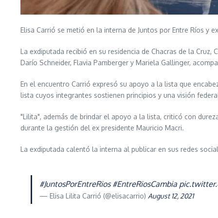
Elisa Carrió se metió en la interna de Juntos por Entre Ríos y 
La exdiputada recibió en su residencia de Chacras de la Cruz, C
Darío Schneider, Flavia Pamberger y Mariela Gallinger, acomp
En el encuentro Carrió expresó su apoyo a la lista que encabez
lista cuyos integrantes sostienen principios y una visión federal
"Lilita", además de brindar el apoyo a la lista, criticó con du
durante la gestión del ex presidente Mauricio Macri.
La exdiputada calentó la interna al publicar en sus redes soci
#JuntosPorEntreRios
#EntreRiosCambia
pic.twitt
— Elisa Lilita Carrió (@elisacarrio)
August 12, 2021