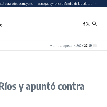
a adultos mayores
Benegas Lynch se defendió de las críticas: "Mi voto está a la 
to
viernes, agosto 7, 2026
 Ríos y apuntó contra