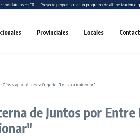
aturas en ER
Proyecto propone crear un programa de alfabetización digital par
cionales
Provinciales
Locales
Contac
 Ríos y apuntó contra Frigerio: "Los va a traicionar"
nterna de Juntos por Entre
cionar"