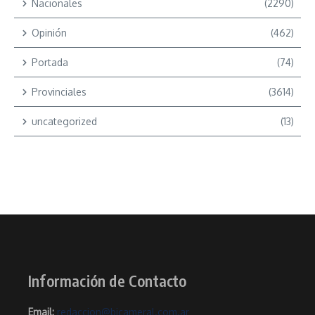
Nacionales
(2290)
Opinión
(462)
Portada
(74)
Provinciales
(3614)
uncategorized
(13)
Información de Contacto
Email:
redaccion@bicameral.com.ar