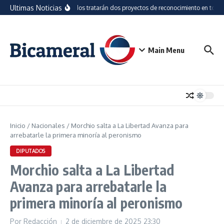
Saltar al contenido
Ultimas Noticias
Diputados tratarán dos proyectos de reconocimiento en torno 
Main Menu
Inicio
/
Nacionales
/
Morchio salta a La Libertad Avanza para
arrebatarle la primera minoría al peronismo
DIPUTADOS
Morchio salta a La Libertad
Avanza para arrebatarle la
primera minoría al peronismo
Por
Redacción
2 de diciembre de 2025
23:30