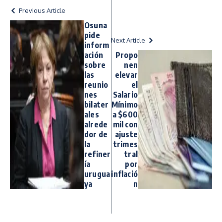
Previous Article
Osuna
pide
Next Article
inform
ación
Propo
sobre
nen
las
elevar
reunio
el
nes
Salario
bilater
Mínimo
ales
a $600
alrede
mil con
dor de
ajuste
la
trimes
refiner
tral
ía
por
urugua
inflació
ya
n