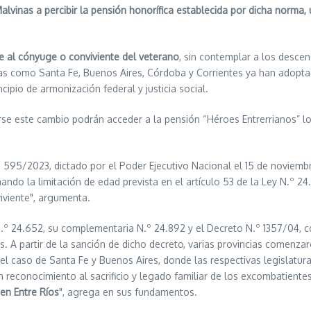
lvinas a percibir la pensión honorífica establecida por dicha norma, u
te al cónyuge o conviviente del veterano
, sin contemplar a los descen
ncias como Santa Fe, Buenos Aires, Córdoba y Corrientes ya han adopta
ncipio de armonización federal y justicia social.
rse este cambio podrán acceder a la pensión “Héroes Entrerrianos” los 
º 595/2023, dictado por el Poder Ejecutivo Nacional el 15 de noviembr
minando la limitación de edad prevista en el artículo 53 de la Ley N.º
iviente", argumenta.
a N.º 24.652, su complementaria N.º 24.892 y el Decreto N.º 1357/04
. A partir de la sanción de dicho decreto, varias provincias comenzar
s el caso de Santa Fe y Buenos Aires, donde las respectivas legislatu
n reconocimiento al sacrificio y legado familiar de los excombatiente
 en Entre Ríos
", agrega en sus fundamentos.