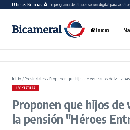
Saltar al contenido
Ultimas Noticias
Proyecto propone crear un programa de alfabetización digital para adultos mayore
Inicio
Na
Inicio
/
Provinciales
/
Proponen que hijos de veteranos de Malvinas 
LEGISLATURA
Proponen que hijos de 
la pensión "Héroes Ent