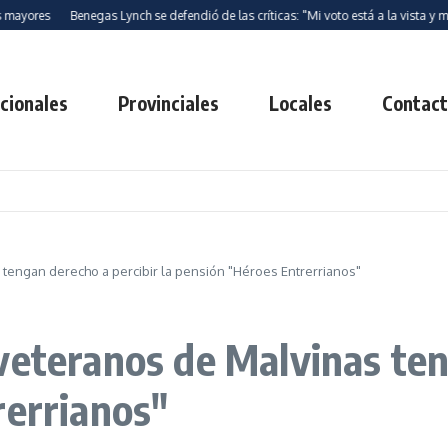
s
Benegas Lynch se defendió de las críticas: "Mi voto está a la vista y mi activ
cionales
Provinciales
Locales
Contac
tengan derecho a percibir la pensión "Héroes Entrerrianos"
veteranos de Malvinas ten
rerrianos"