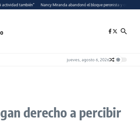
idad también"
Nancy Miranda abandonó el bloque peronista y conformará una b
to
jueves, agosto 6, 2026
gan derecho a percibir