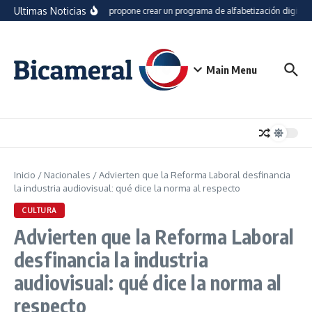
Saltar al contenido
Ultimas Noticias
Proyecto propone crear un programa de alfabetización digital 
Main Menu
Inicio
/
Nacionales
/
Advierten que la Reforma Laboral desfinancia
la industria audiovisual: qué dice la norma al respecto
CULTURA
Advierten que la Reforma Laboral
desfinancia la industria
audiovisual: qué dice la norma al
respecto