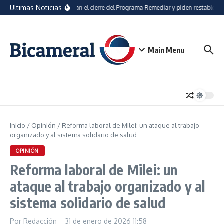
Saltar al contenido
Ultimas Noticias
Repudian el cierre del Programa Remediar y piden restablecer
Main Menu
Inicio
/
Opinión
/
Reforma laboral de Milei: un ataque al trabajo
organizado y al sistema solidario de salud
OPINIÓN
Reforma laboral de Milei: un
ataque al trabajo organizado y al
sistema solidario de salud
Por
Redacción
31 de enero de 2026
11:58